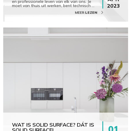
en professionele leven van elk van ons. Je
2023
moet van thuis uit werken, bent technisch
…
MEER
LEZEN
WAT IS SOLID SURFACE? DÁT IS
01
SOLID SURFACE!