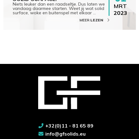
Niets leuker dan een raadseltje. Dus laten we
MRT
vandaag daarmee starten. Weet jij wat solid
2023
surface, woke en buitenspel met elkaar
…
MEER
LEZEN
+32(0)11 - 81 65 89
info@gfsolids.eu