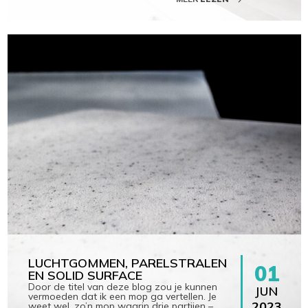
Winkelwagen
Geen producten in je winkelwagen.
LUCHTGOMMEN, PARELSTRALEN
01
EN SOLID SURFACE
Door de titel van deze blog zou je kunnen
JUN
vermoeden dat ik een mop ga vertellen. Je
2023
weet wel, zo’n mop waarin drie partijen –
…